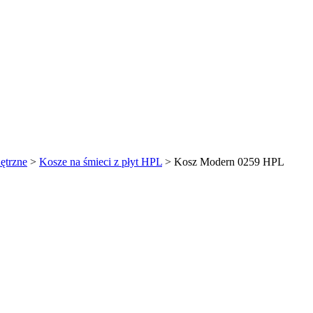
ętrzne
>
Kosze na śmieci z płyt HPL
> Kosz Modern 0259 HPL