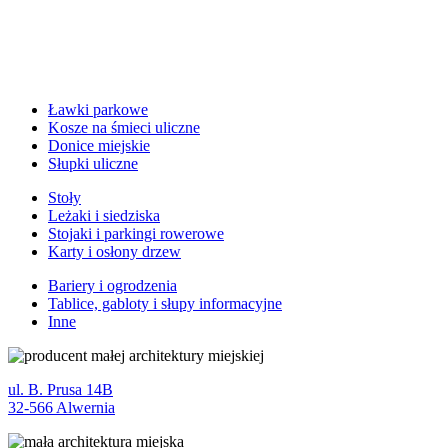
Ławki parkowe
Kosze na śmieci uliczne
Donice miejskie
Słupki uliczne
Stoły
Leżaki i siedziska
Stojaki i parkingi rowerowe
Karty i osłony drzew
Bariery i ogrodzenia
Tablice, gabloty i słupy informacyjne
Inne
ul. B. Prusa 14B
32-566 Alwernia