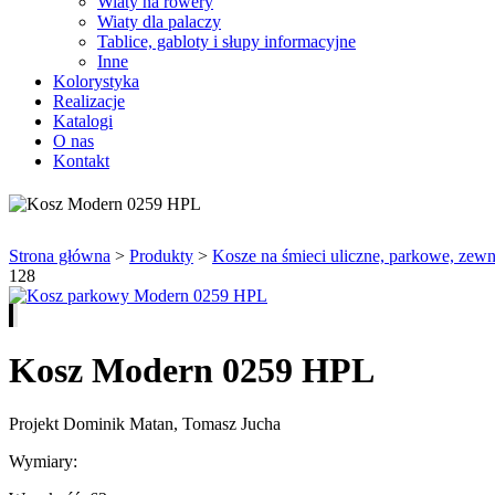
Wiaty na rowery
Wiaty dla palaczy
Tablice, gabloty i słupy informacyjne
Inne
Kolorystyka
Realizacje
Katalogi
O nas
Kontakt
Strona główna
>
Produkty
>
Kosze na śmieci uliczne, parkowe, zewn
128
Kosz Modern 0259 HPL
Projekt Dominik Matan, Tomasz Jucha
Wymiary: