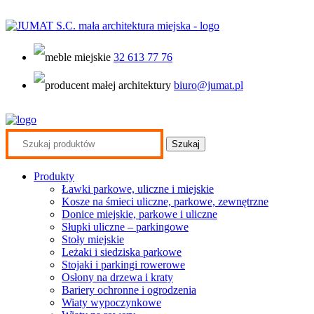
32 613 77 76
biuro@jumat.pl
Search
for:
Produkty
Ławki parkowe, uliczne i miejskie
Kosze na śmieci uliczne, parkowe, zewnętrzne
Donice miejskie, parkowe i uliczne
Słupki uliczne – parkingowe
Stoły miejskie
Leżaki i siedziska parkowe
Stojaki i parkingi rowerowe
Osłony na drzewa i kraty
Bariery ochronne i ogrodzenia
Wiaty wypoczynkowe