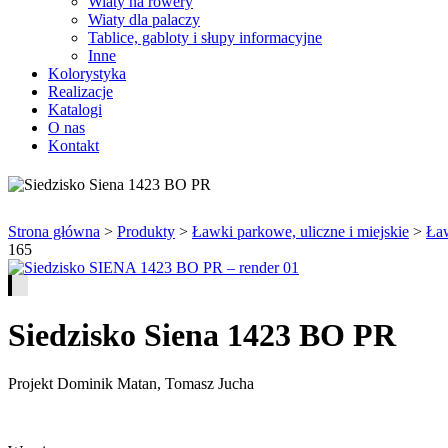
Wiaty na rowery
Wiaty dla palaczy
Tablice, gabloty i słupy informacyjne
Inne
Kolorystyka
Realizacje
Katalogi
O nas
Kontakt
Strona główna
>
Produkty
>
Ławki parkowe, uliczne i miejskie
>
Ław
165
Siedzisko Siena 1423 BO PR
Projekt Dominik Matan, Tomasz Jucha