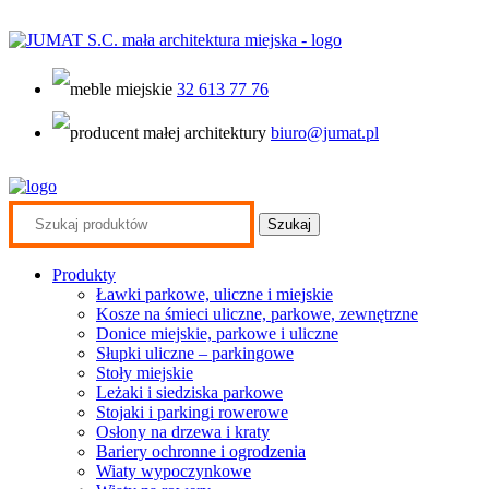
32 613 77 76
biuro@jumat.pl
Search
for:
Produkty
Ławki parkowe, uliczne i miejskie
Kosze na śmieci uliczne, parkowe, zewnętrzne
Donice miejskie, parkowe i uliczne
Słupki uliczne – parkingowe
Stoły miejskie
Leżaki i siedziska parkowe
Stojaki i parkingi rowerowe
Osłony na drzewa i kraty
Bariery ochronne i ogrodzenia
Wiaty wypoczynkowe