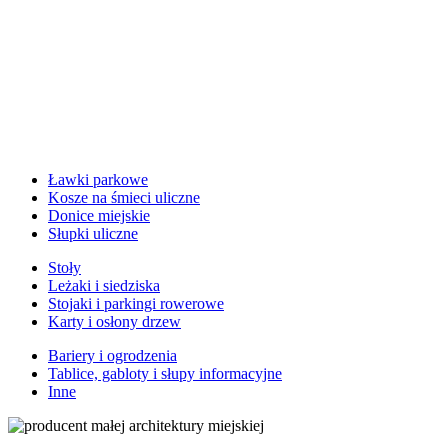
Ławki parkowe
Kosze na śmieci uliczne
Donice miejskie
Słupki uliczne
Stoły
Leżaki i siedziska
Stojaki i parkingi rowerowe
Karty i osłony drzew
Bariery i ogrodzenia
Tablice, gabloty i słupy informacyjne
Inne